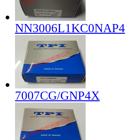
NN3006L1KC0NAP4
7007CG/GNP4X