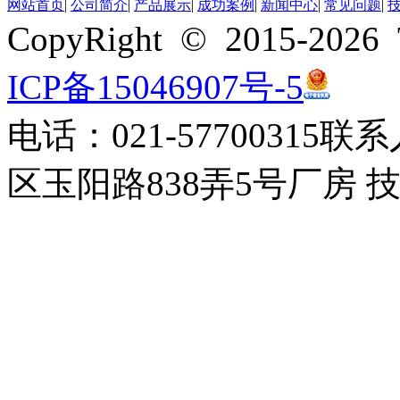
网站首页
|
公司简介
|
产品展示
|
成功案例
|
新闻中心
|
常见问题
|
CopyRight © 2015-
动静压混合轴承注意事项
动静压混合轴承注意事项
ICP备15046907号-5
TPI轴承油脂特性表
TPI轴承油脂特性表
电话：021-57700315
联系
区玉阳路838弄5号厂房