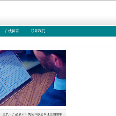
在线留言
联系我们
线：
-57700315
：
主页
>
产品展示
> 陶瓷球版超高速主轴轴承