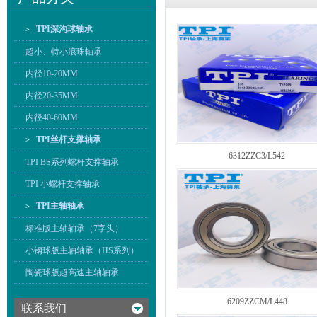
TPI深沟球轴承
>
超小、特小滾珠軸承
内径10-20MM
内径20-35MM
内径40-60MM
TPI丝杆支撑轴承
>
6312ZZC3/L542
TPI BS系列螺杆支撑轴承
TPI 小螺杆支撑轴承
TPI主轴轴承
>
标准版主轴轴承（7字头）
小钢球版主轴轴承（HS系列）
陶瓷球版超高速主轴轴承
6209ZZCM/L448
联系我们